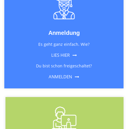
Anmeldung
Es geht ganz einfach. Wie?
LIES HIER
Du bist schon freigeschaltet?
ANMELDEN