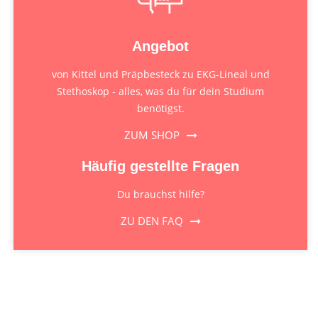
Angebot
von Kittel und Präpbesteck zu EKG-Lineal und
Stethoskop - alles, was du für dein Studium
benötigst.
ZUM SHOP
Häufig gestellte Fragen
Du brauchst hilfe?
ZU DEN FAQ